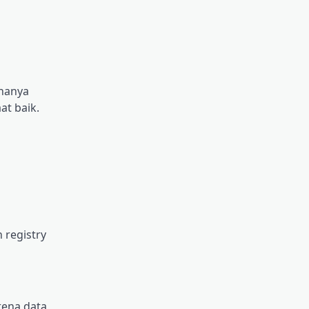
 hаnуа
аt baik.
 registry
rеnа dаtа