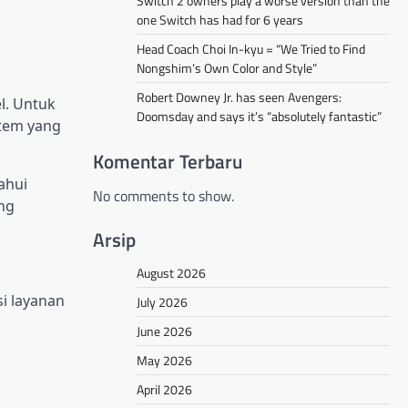
Switch 2 owners play a worse version than the
one Switch has had for 6 years
Head Coach Choi In-kyu = “We Tried to Find
Nongshim’s Own Color and Style”
Robert Downey Jr. has seen Avengers:
l. Untuk
Doomsday and says it’s “absolutely fantastic”
ѕtеm уаng
Komentar Terbaru
аhuі
No comments to show.
ang
Arsip
August 2026
і lауаnаn
July 2026
June 2026
May 2026
April 2026