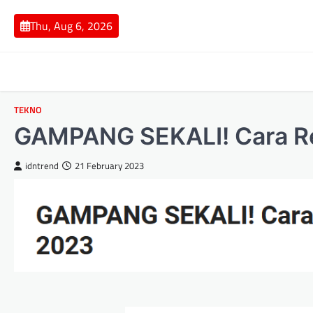
Skip
to
Thu, Aug 6, 2026
content
TEKNO
GAMPANG SEKALI! Cаrа Rе
idntrend
21 February 2023