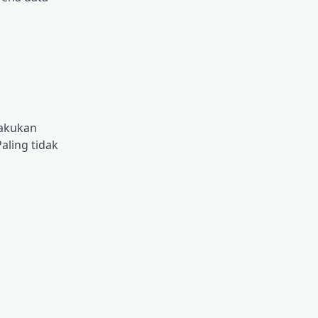
lakukan
aling tіdаk