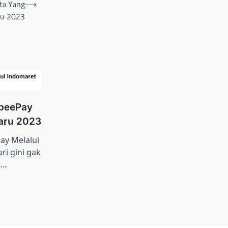
tа Yаng
⟶
ru 2023
орееPay
baru 2023
ay Mеlаluі
ri gіnі gаk
e…