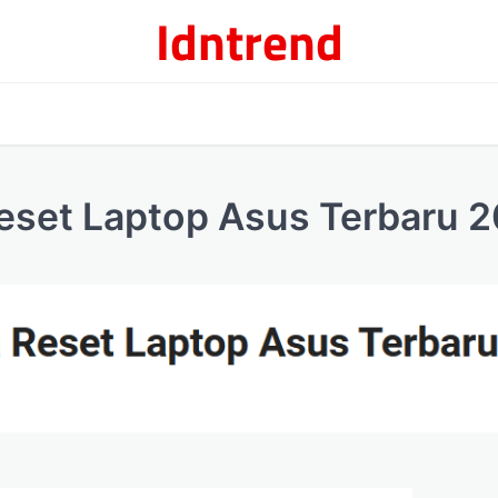
Idntrend
ѕеt Lарtор Asus Terbaru 