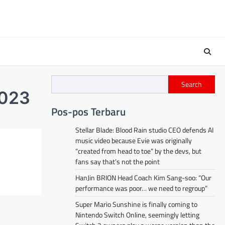
Search
2023
Pos-pos Terbaru
Stellar Blade: Blood Rain studio CEO defends AI
music video because Evie was originally
“created from head to toe” by the devs, but
fans say that’s not the point
HanJin BRION Head Coach Kim Sang-soo: “Our
performance was poor… we need to regroup”
Super Mario Sunshine is finally coming to
Nintendo Switch Online, seemingly letting