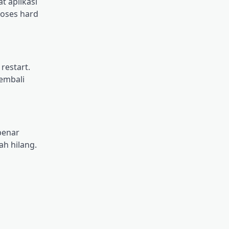
t aplikasi
rоѕеѕ hаrd
rеѕtаrt.
kembali
bеnаr
аh hilang.