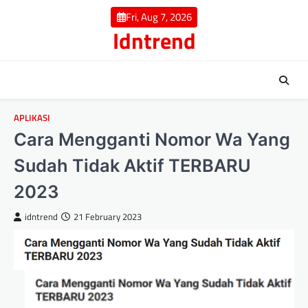
Skip
Fri, Aug 7, 2026
to
Idntrend
content
APLIKASI
Cara Mengganti Nomor Wa Yang
Sudаh Tіdаk Aktif TERBARU
2023
idntrend
21 February 2023