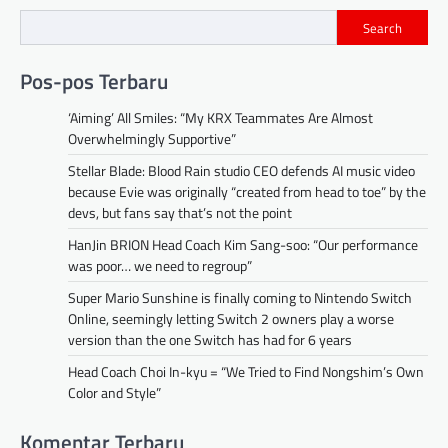
Search
Pos-pos Terbaru
‘Aiming’ All Smiles: “My KRX Teammates Are Almost
Overwhelmingly Supportive”
Stellar Blade: Blood Rain studio CEO defends AI music video
because Evie was originally “created from head to toe” by the
devs, but fans say that’s not the point
HanJin BRION Head Coach Kim Sang-soo: “Our performance
was poor… we need to regroup”
Super Mario Sunshine is finally coming to Nintendo Switch
Online, seemingly letting Switch 2 owners play a worse
version than the one Switch has had for 6 years
Head Coach Choi In-kyu = “We Tried to Find Nongshim’s Own
Color and Style”
Komentar Terbaru