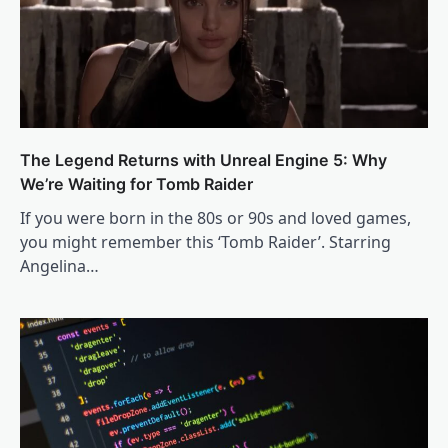
The Legend Returns with Unreal Engine 5: Why
We’re Waiting for Tomb Raider
If you were born in the 80s or 90s and loved games,
you might remember this ‘Tomb Raider’. Starring
Angelina…