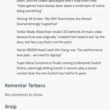
years, and the Steam apocalypse won’t stop them now:
“Video games have always been about a small team of sickos
doing something”
‘Aiming’ All Smiles: “My KRX Teammates Are Almost
Overwhelmingly Supportive”
Stellar Blade: Blood Rain studio CEO defends AI music video
because Evie was originally “created from head to toe” by the
devs, but fans say that’s not the point
HanJin BRION Head Coach Kim Sang-soo: “Our performance
was poor… we need to regroup”
Super Mario Sunshine is finally coming to Nintendo Switch
Online, seemingly letting Switch 2 owners play a worse
version than the one Switch has had for 6 years
Komentar Terbaru
No comments to show.
Arsip