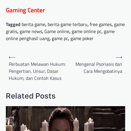
Gaming Center
Tagged
berita game
,
berita game terbaru
,
free games
,
game
gratis
,
game news
,
Game online
,
game online pc
,
game
online penghasil uang
,
game pc
,
game poker
Post
⟵
⟶
navigation
Perbuatan Melawan Hukum:
Mengenal Psoriasis dan
Pengertian, Unsur, Dasar
Cara Mengobatinya
Hukum, dan Contoh Kasus
Related Posts