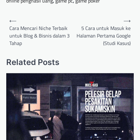
online penghasil uang
,
game pc
,
game poker
Post
⟵
⟶
navigation
Cara Mencari Niche Terbaik
5 Cara untuk Masuk ke
untuk Blog & Bisnis dalam 3
Halaman Pertama Google
Tahap
(Studi Kasus)
Related Posts