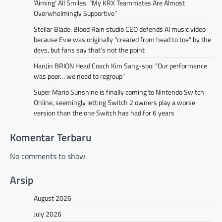
‘Aiming’ All Smiles: “My KRX Teammates Are Almost
Overwhelmingly Supportive”
Stellar Blade: Blood Rain studio CEO defends AI music video
because Evie was originally “created from head to toe” by the
devs, but fans say that’s not the point
HanJin BRION Head Coach Kim Sang-soo: “Our performance
was poor… we need to regroup”
Super Mario Sunshine is finally coming to Nintendo Switch
Online, seemingly letting Switch 2 owners play a worse
version than the one Switch has had for 6 years
Komentar Terbaru
No comments to show.
Arsip
August 2026
July 2026