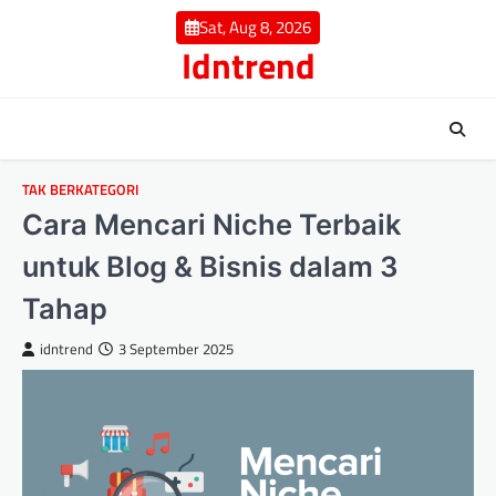
Skip
Sat, Aug 8, 2026
to
Idntrend
content
TAK BERKATEGORI
Cara Mencari Niche Terbaik
untuk Blog & Bisnis dalam 3
Tahap
idntrend
3 September 2025