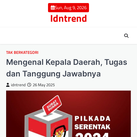
Skip
Sun, Aug 9, 2026
to
Idntrend
content
TAK BERKATEGORI
Mengenal Kepala Daerah, Tugas
dan Tanggung Jawabnya
idntrend
26 May 2025