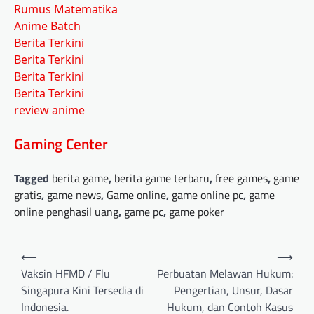
Rumus Matematika
Anime Batch
Berita Terkini
Berita Terkini
Berita Terkini
Berita Terkini
review anime
Gaming Center
Tagged
berita game
,
berita game terbaru
,
free games
,
game
gratis
,
game news
,
Game online
,
game online pc
,
game
online penghasil uang
,
game pc
,
game poker
Post
⟵
⟶
navigation
Vaksin HFMD / Flu
Perbuatan Melawan Hukum:
Singapura Kini Tersedia di
Pengertian, Unsur, Dasar
Indonesia.
Hukum, dan Contoh Kasus